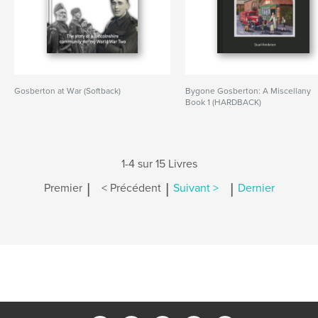
Gosberton at War (Softback)
Bygone Gosberton: A Miscellany
Book 1 (HARDBACK)
1-4 sur 15 Livres
|
|
|
Premier
< Précédent
Suivant >
Dernier