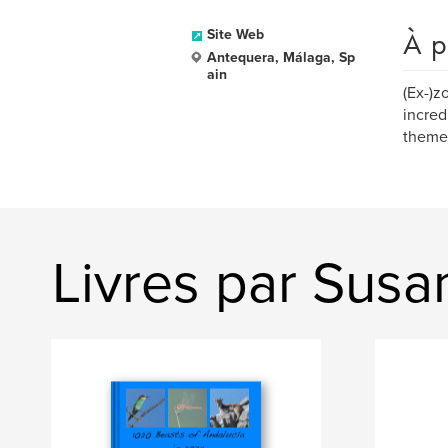
À p
Site Web
Antequera, Málaga, Sp
ain
(Ex-)zo
incred
theme
Livres par Sus