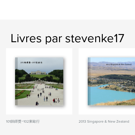
Livres par stevenke17
101師鐸獎~102東歐行
2013 Singapore & New Zealand