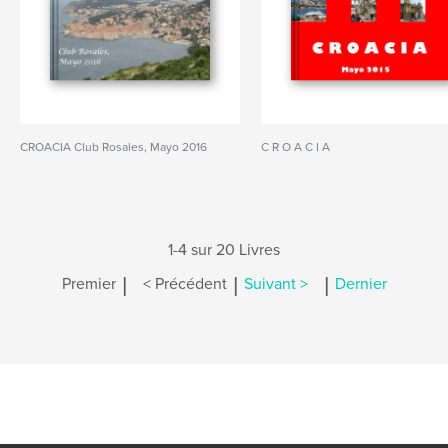
CROACIA Club Rosales, Mayo 2016
C R O A C I A
1-4 sur 20 Livres
|
|
|
Premier
< Précédent
Suivant >
Dernier