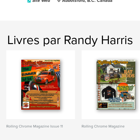
Site Web
Abbotsford, B.C. Canada
Livres par Randy Harris
Rolling Chrome Magazine Issue 11
Rolling Chrome Magazine