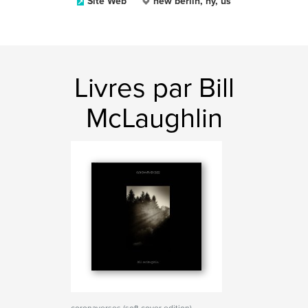
Site Web
new berlin, ny, us
Livres par Bill
McLaughlin