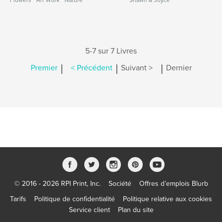
Flowers * Art Work * Nature
Shawn & Joyce
5-7 sur 7 Livres
|
|
|
Premier
< Précédent
Suivant >
Dernier
© 2016 - 2026 RPI Print, Inc.
Société
Offres d’emplois Blurb
Tarifs
Politique de confidentialité
Politique relative aux cookies
Service client
Plan du site