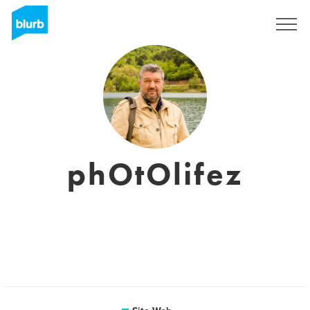
S'inscrire
phOtOlifez