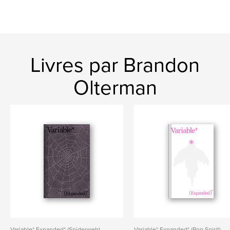
Livres par Brandon
Olterman
Variable* Expanded* (Spiderweb)
Variable* Expanded* (Pop Spirit)