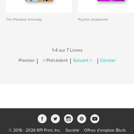
The Paradise Anomaly
Psychic Avalanche
1-4 sur 7 Livres
|
|
|
Premier
< Précédent
Suivant >
Dernier
© 2016 - 2026 RPI Print, Inc.
Société
Offres d’emplois Blurb