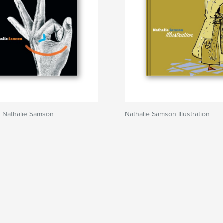
f Nathalie Samson
Nathalie Samson Illustration