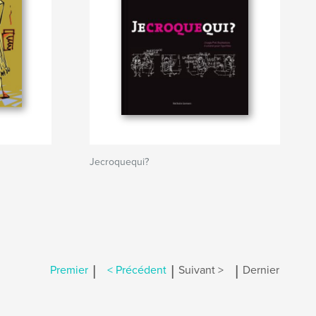
Jecroquequi?
|
|
|
Premier
< Précédent
Suivant >
Dernier