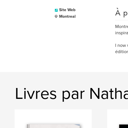
À p
Site Web
Montreal
Montre
inspir
I now 
éditio
Livres par Nath