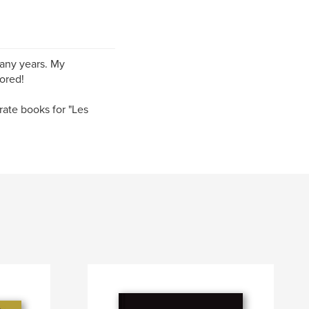
many years. My
vored!
rate books for "Les