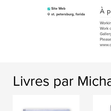
À p
Site Web
st. petersburg, forida
Working
Work c
Galler
Please
www.c
Livres par Mich