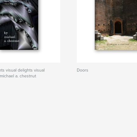
hts visual delights visual
Doors
 michael a. chestnut