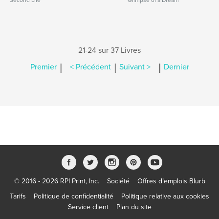
Second Life
Glimpse of a Dream
21-24 sur 37 Livres
|
|
|
Premier
< Précédent
Suivant >
Dernier
© 2016 - 2026 RPI Print, Inc.
Société
Offres d’emplois Blurb
Tarifs
Politique de confidentialité
Politique relative aux cookies
Service client
Plan du site