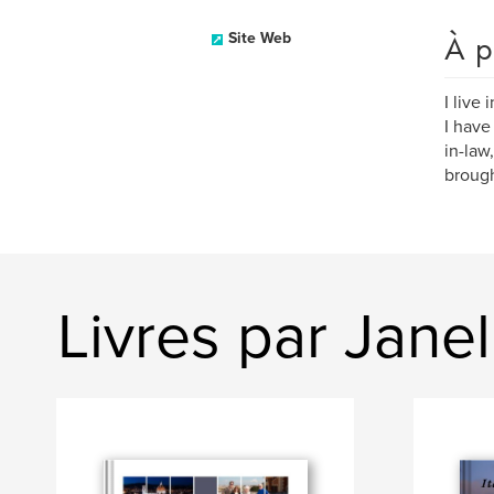
À p
Site Web
I live
I have
in-law
brough
Livres par Janel