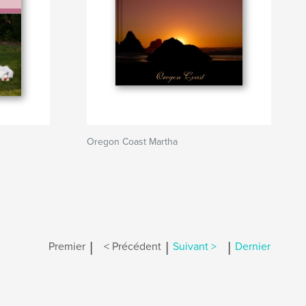
Oregon Coast Martha
|
|
|
Premier
< Précédent
Suivant >
Dernier