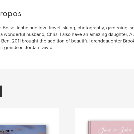
ropos
 in Boise, Idaho and love travel, skiing, photography, gardening, 
 a wonderful husband, Chris. I also have an amazing daughter, Aud
, Ben. 2011 brought the addition of beautiful granddaughter Broo
t grandson Jordan David.
l