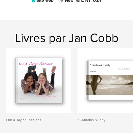
Site Web
New York, NY, USA
Livres par Jan Cobb
Erin & Taylor Fashions
* Contains Nudity