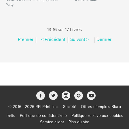
Nicole's and Martin's Engagement
AMSTERDAM!
Party
13-16 sur 17 Livres
|
|
|
Premier
< Précédent
Suivant >
Dernier
© 2016 - 2026 RPI Print, Inc.
Société
Offres d’emplois Blurb
Tarifs
Politique de confidentialité
Politique relative aux cookies
Service client
Plan du site