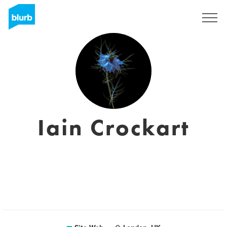
S'inscrire
Iain Crockart