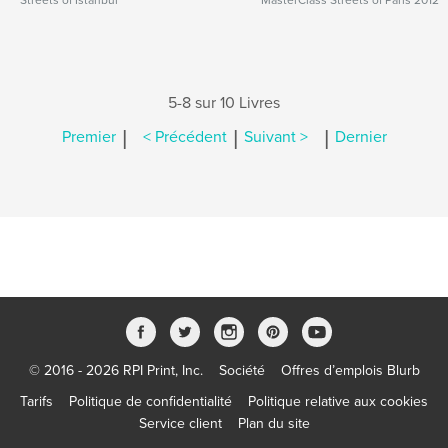
Streets of Istanbul
MasterClass Streets of Paris 2012
5-8 sur 10 Livres
|
|
|
Premier
< Précédent
Suivant >
Dernier
© 2016 - 2026 RPI Print, Inc.
Société
Offres d’emplois Blurb
Tarifs
Politique de confidentialité
Politique relative aux cookies
Service client
Plan du site