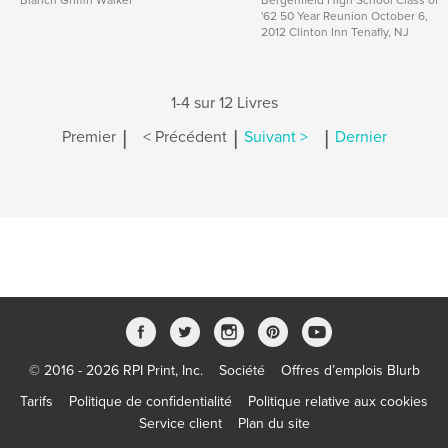
Blanch Griffin Walker
Bergenfield High School Class of
'62 50 Year Reunion October 6,
2012 Clinton Inn Tenafly, NJ
1-4 sur 12 Livres
|
|
|
Premier
< Précédent
Suivant >
Dernier
© 2016 - 2026 RPI Print, Inc.
Société
Offres d’emplois Blurb
Tarifs
Politique de confidentialité
Politique relative aux cookies
Service client
Plan du site