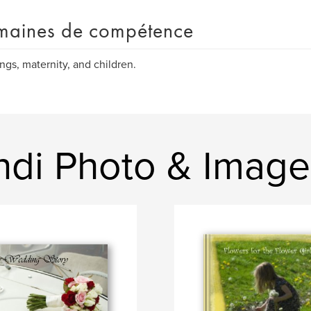
aines de compétence
gs, maternity, and children.
andi Photo & Imag