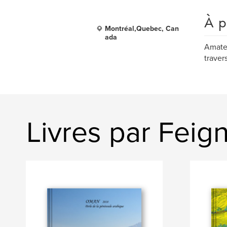
À p
Montréal,Quebec, Can
ada
Amateu
traver
Livres par Feig