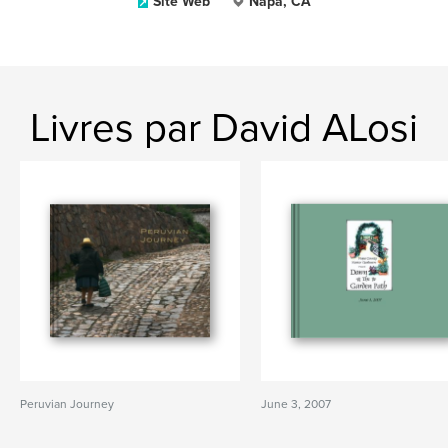
Site Web
Napa, CA
Livres par David ALosi
Peruvian Journey
June 3, 2007