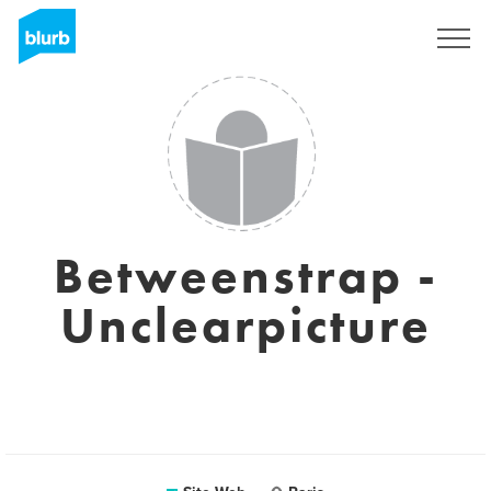
S'inscrire
Betweenstrap -
Unclearpicture