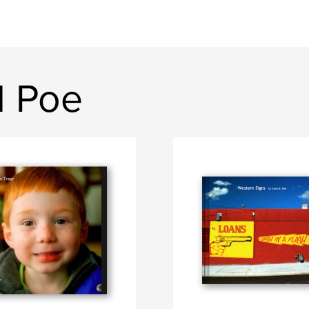
d Poe