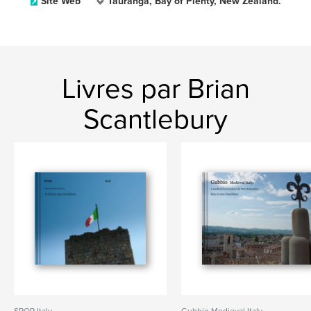
Site Web
Tauranga, Bay of Plenty, New Zealand.
Livres par Brian
Scantlebury