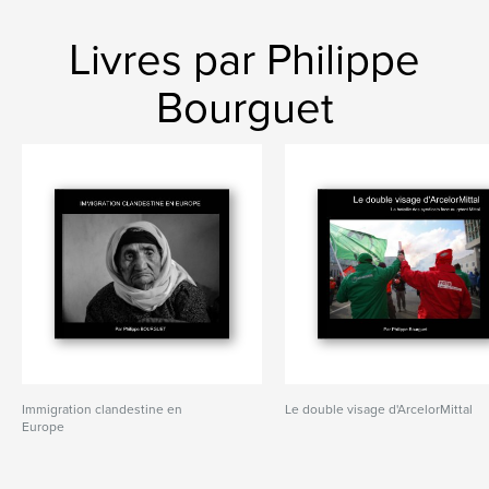
Livres par Philippe
Bourguet
Immigration clandestine en
Le double visage d'ArcelorMittal
Europe