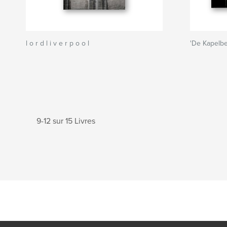
l o r d l i v e r p o o l
'De Kapelbe
9-12 sur 15 Livres