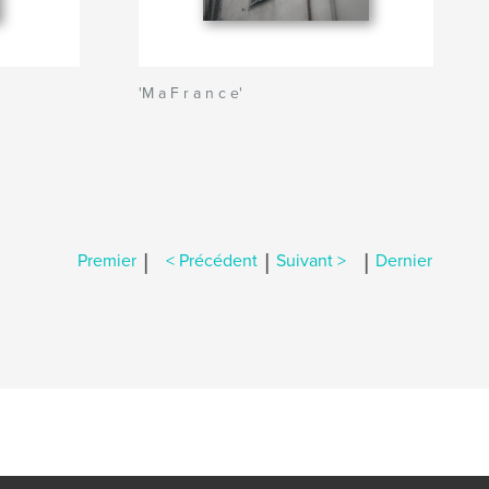
'M a F r a n c e'
|
|
|
Premier
< Précédent
Suivant >
Dernier