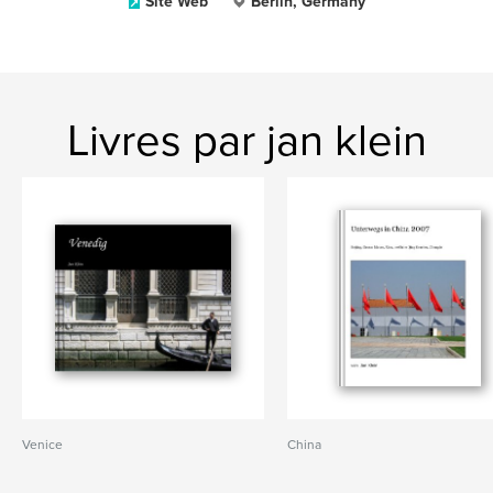
Site Web
Berlin, Germany
Livres par jan klein
Venice
China