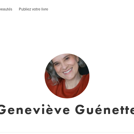
veautés
Publiez votre livre
Geneviève Guénett