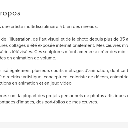
ropos
s une artiste multidisciplinaire à bien des niveaux.
s de l’illustration, de l’art visuel et de la photo depuis plus de 35
ures-collages a été exposée internationalement. Mes œuvres m’o
séries télévisées. Ces sculptures m’ont amenée à créer des minia
des en animation de volume.
éalisé également plusieurs courts-métrages d’animation, dont cer
té directrice artistique, conceptrice, coloriste de décors, animatri
tions en animation et en jeux vidéo.
vres sont la plupart des projets personnels de photos artistiques
ntages d'images, des port-folios de mes œuvres.