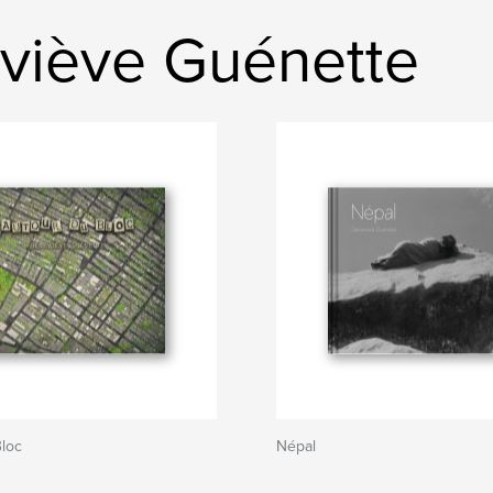
eviève Guénette
Bloc
Népal