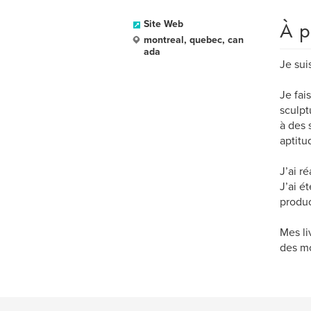
À p
Site Web
montreal, quebec, can
ada
Je sui
Je fai
sculpt
à des 
aptitu
J’ai r
J’ai é
produc
Mes li
des mo