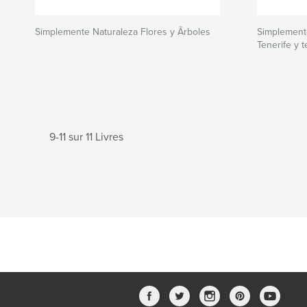
Simplemente Naturaleza Flores y Ãrboles
Simplemente
Tenerife y t
9-11 sur 11 Livres