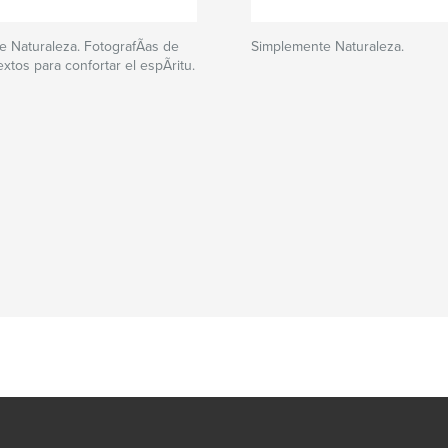
 Naturaleza. FotografÃ­as de
Simplemente Naturaleza.
extos para confortar el espÃ­ritu.