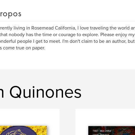
ropos
rrently living in Rosemead California, I love traveling the world an
that nobody has the time or courage to explore. Please enjoy my j
nderful people I get to meet. I'm don't claim to be an author, b
 come true on paper.
on Quinones