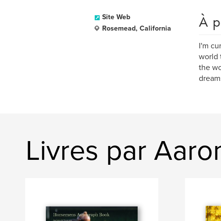
À p
Site Web
Rosemead, California
I'm cu
world 
the wo
dreams
Livres par Aar