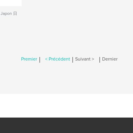
: Japon 日
|
|
|
Premier
< Précédent
Suivant >
Dernier