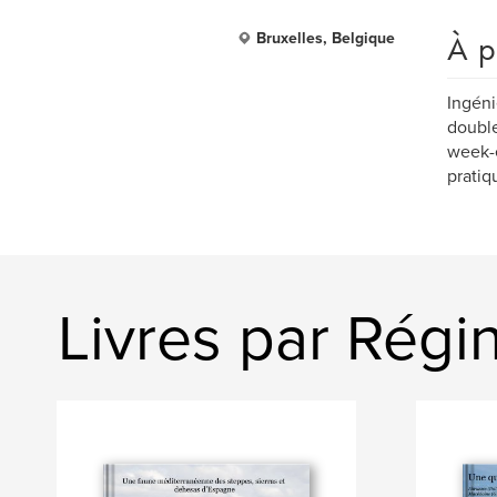
À p
Bruxelles, Belgique
Ingéni
double
week-e
pratiq
Livres par Régin