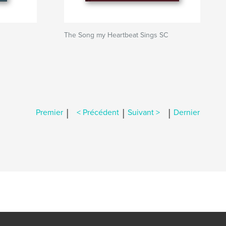
The Song my Heartbeat Sings SC
|
|
|
Premier
< Précédent
Suivant >
Dernier