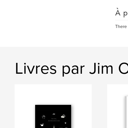
À p
There 
Livres par Jim 