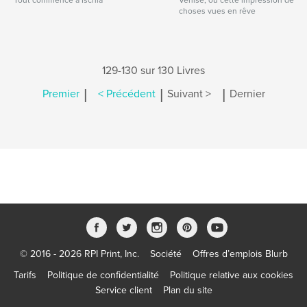
Tout commence à Ischia
Venise, ou cette impression de
choses vues en rêve
129-130 sur 130 Livres
|
|
|
Premier
< Précédent
Suivant >
Dernier
© 2016 - 2026 RPI Print, Inc.
Société
Offres d’emplois Blurb
Tarifs
Politique de confidentialité
Politique relative aux cookies
Service client
Plan du site