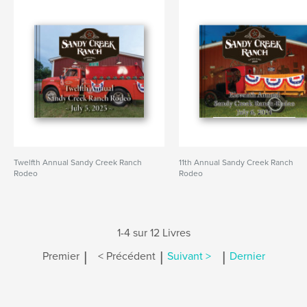
Twelfth Annual Sandy Creek Ranch
11th Annual Sandy Creek Ranch
Rodeo
Rodeo
1-4 sur 12 Livres
|
|
|
Premier
< Précédent
Suivant >
Dernier