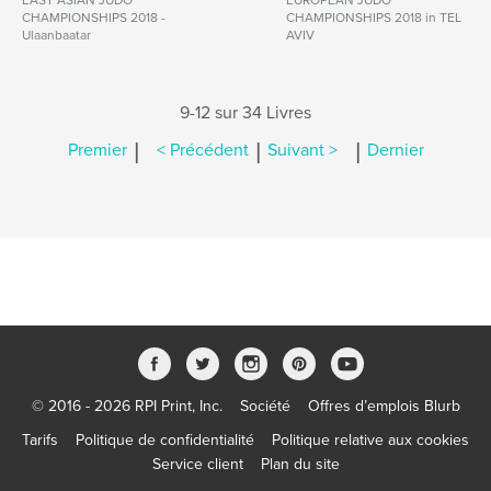
EAST ASIAN JUDO
EUROPEAN JUDO
CHAMPIONSHIPS 2018 -
CHAMPIONSHIPS 2018 in TEL
Ulaanbaatar
AVIV
9-12 sur 34 Livres
|
|
|
Premier
< Précédent
Suivant >
Dernier
© 2016 - 2026 RPI Print, Inc.
Société
Offres d’emplois Blurb
Tarifs
Politique de confidentialité
Politique relative aux cookies
Service client
Plan du site