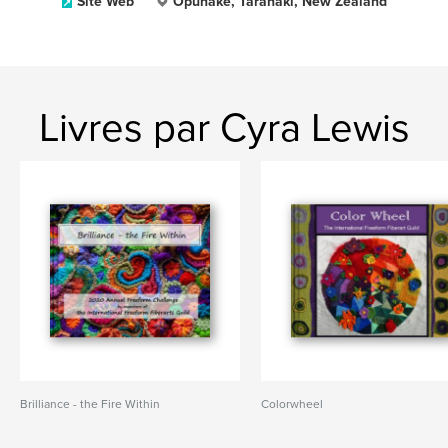
Site Web
Opunake, Taranaki, New Zealand
Livres par Cyra Lewis
Brilliance - the Fire Within
Colorwheel