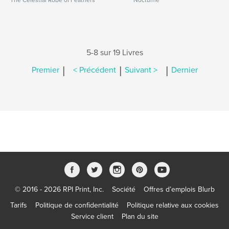
The Celestial Robe of Feathers
Nocturne
5-8 sur 19 Livres
|
|
|
Premier
< Précédent
Suivant >
Dernier
© 2016 - 2026 RPI Print, Inc.
Société
Offres d’emplois Blurb
Tarifs
Politique de confidentialité
Politique relative aux cookies
Service client
Plan du site