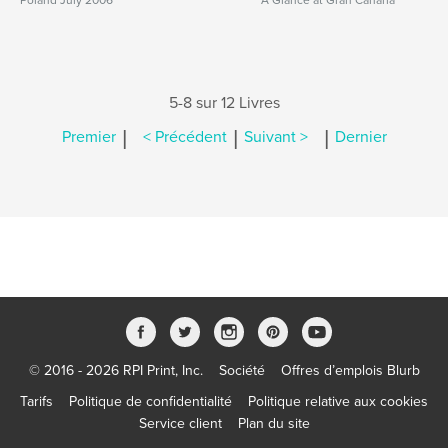
Poland July 2006
A Glance at Gran Canaria
5-8 sur 12 Livres
|
|
|
Premier
< Précédent
Suivant >
Dernier
© 2016 - 2026 RPI Print, Inc.
Société
Offres d’emplois Blurb
Tarifs
Politique de confidentialité
Politique relative aux cookies
Service client
Plan du site