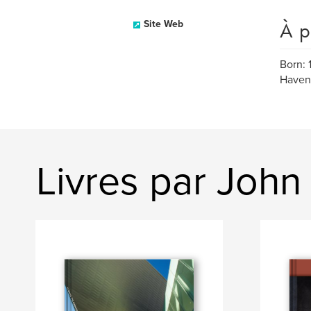
À p
Site Web
Born: 
Haven,
Livres par John