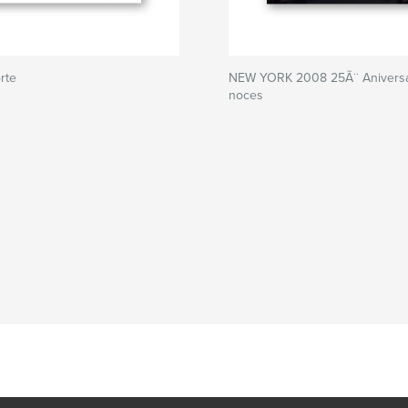
rte
NEW YORK 2008 25Ã¨ Aniversa
noces