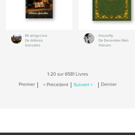
Mi amiga Lina
Housefly
De Alfonso
De December Rain
Gonzalez
Hansen
1-20 sur 6581 Livres
|
|
|
Premier
< Précédent
Suivant >
Dernier