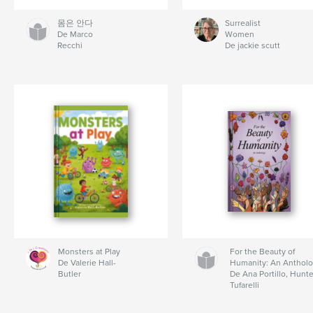
몸은 안다
Surrealist
De Marco
Women
Recchi
De jackie scutt
Monsters at Play
For the Beauty of
De Valerie Hall-
Humanity: An Anthol
Butler
De Ana Portillo, Hunte
Tufarelli