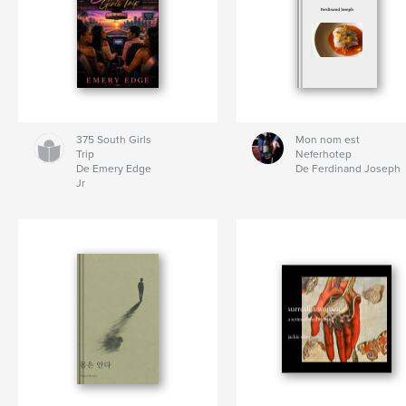
375 South Girls
Mon nom est
Trip
Neferhotep
De Emery Edge
De Ferdinand Joseph
Jr