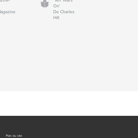
zine-
'Ten Years
On'
Magazine
De Charles
Hill
Plan du site