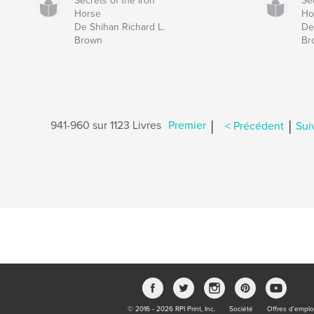
Secrets of the Iron
Sec
Horse
Ho
De Shihan Richard L.
De
Brown
Br
|
|
941-960 sur 1123 Livres
Premier
< Précédent
Sui
© 2016 - 2026 RPI Print, Inc.
Société
Offres d’emplo