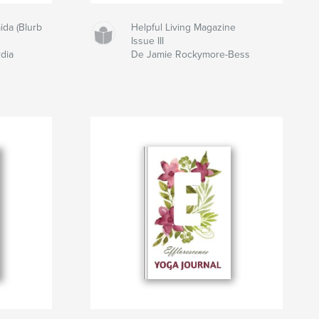
ida (Blurb
Helpful Living Magazine
Issue III
rdia
De Jamie Rockymore-Bess