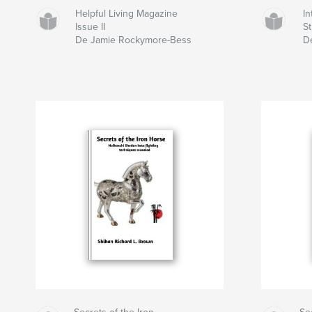
Helpful Living Magazine
I
Issue II
S
De Jamie Rockymore-Bess
D