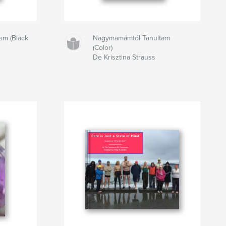
am (Black
Nagymamámtól Tanultam
(Color)
De Krisztina Strauss