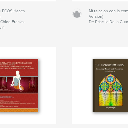
e PCOS Health
Mi relación con la com
g
Version)
Chloe Franks-
De Priscilla De la Gua
vin