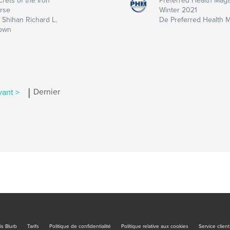
rets of the Iron
Preferred Health Maga
rse
Winter 2021
 Shihan Richard L.
De Preferred Health 
own
|
vant >
Dernier
is Blurb
Tarifs
Politique de confidentialité
Politique relative aux cookies
Service client