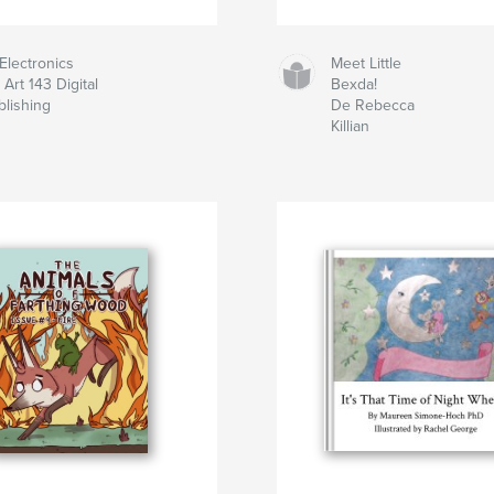
 Electronics
Meet Little
Art 143 Digital
Bexda!
blishing
De Rebecca
Killian