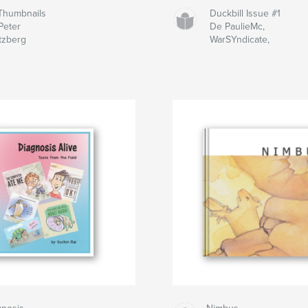
Thumbnails
Duckbill Issue #1
Peter
De PaulieMc,
tzberg
WarSYndicate,