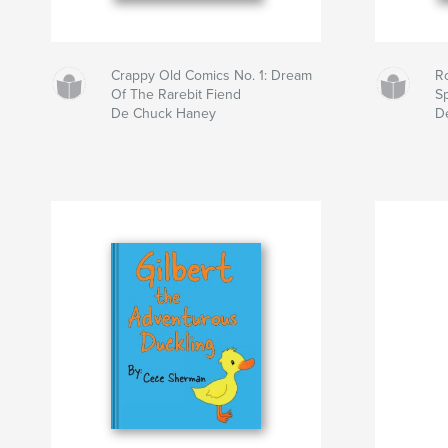
Crappy Old Comics No. 1: Dream
R
Of The Rarebit Fiend
S
De Chuck Haney
De