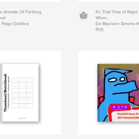
e Animals Of Farthing
It's That Time of Night
ood
When..
 Paige Defelice
De Maureen Simone-
PhD