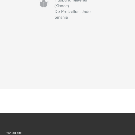
Husband Material
(Klance)
De Pretzellus, Jade
Smania
Plan du site