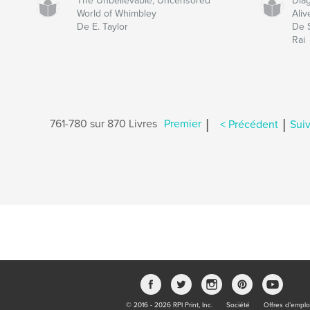
The Unbelievable, Uncensored
Dia
World of Whimbley
Aliv
De E. Taylor
De 
Rai
|
|
761-780 sur 870 Livres
Premier
< Précédent
Suiv
© 2016 - 2026 RPI Print, Inc.
Société
Offres d’emplo