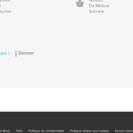
gnosis
Nimbus
e
De Melissa
Suchin
Schrank
|
ant >
Dernier
is Blurb
Tarifs
Politique de confidentialité
Politique relative aux cookies
Service client