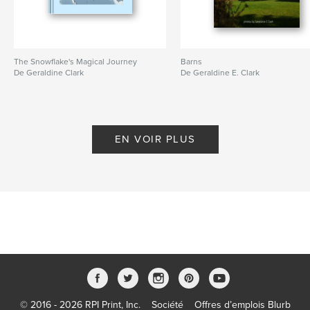
The Snowflake's Magical Journey
Barns
De Geraldine Clark
De Geraldine E. Clark
EN VOIR PLUS
© 2016 - 2026 RPI Print, Inc.
Société
Offres d’emplois Blurb