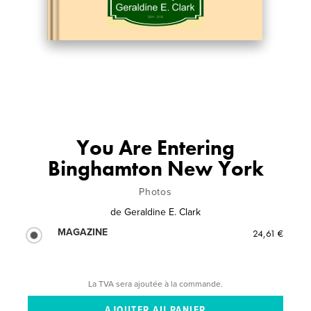
You Are Entering
Binghamton New York
Photos
de
Geraldine E. Clark
MAGAZINE
24,61 €
La TVA sera ajoutée à la commande.