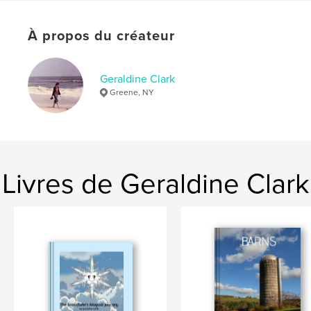
Langue
English
Mots-clés
À propos du créateur
,
,
,
people
homes
buildings
scenes
Geraldine Clark
Greene, NY
Livres de Geraldine Clark