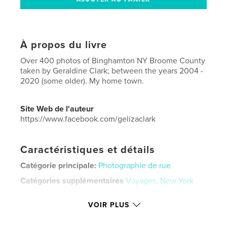
À propos du livre
Over 400 photos of Binghamton NY Broome County
taken by Geraldine Clark; between the years 2004 -
2020 (some older). My home town.
Site Web de l'auteur
https://www.facebook.com/gelizaclark
Caractéristiques et détails
Catégorie principale:
Photographie de rue
Catégories supplémentaires
Voyages
,
New York
Format choisi:
Lettre US, 22×28 cm
VOIR PLUS
# de pages:
52
Date de publication:
mars 16, 2020