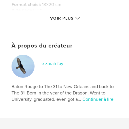
Format choisi:
13×20 cm
# de pages:
34
VOIR PLUS
ISBN
Couverture souple: 9781714454686
Date de publication:
févr 20, 2020
Langue
English
À propos du créateur
Mots-clés
,
,
,
Love
sinner
heart
sacred
e zarah fay
Baton Rouge to The 31 to New Orleans and back to
The 31. Born in the year of the Dragon. Went to
University, graduated, even got a...
Continuer à lire