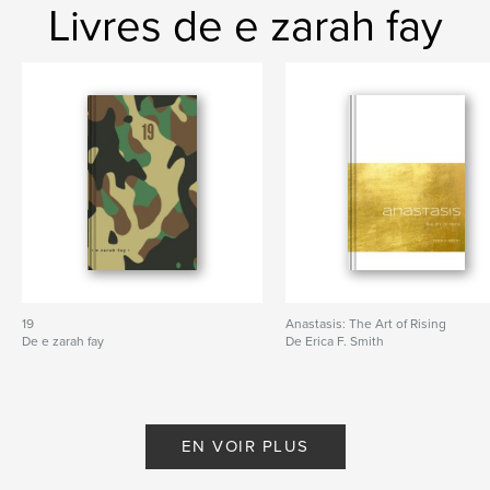
Livres de e zarah fay
19
Anastasis: The Art of Rising
De e zarah fay
De Erica F. Smith
EN VOIR PLUS