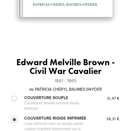
Edward Melville Brown -
Civil War Cavalier
1861 - 1865
de
PATRICIA CHERYL BAUMES-SNYDER
COUVERTURE SOUPLE
31,97 €
Couverture flexible laminée haute
brillance
COUVERTURE RIGIDE IMPRIMÉE
38,51 €
Livre cartonné avec un design pleine
couleur imprimé directement sur la