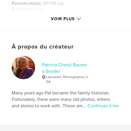
Format choisi:
20×25 cm
# de pages:
192
ISBN
VOIR PLUS
Couverture souple: 9781714362493
Couverture rigide imprimée: 9781714362486
Date de publication:
janv 31, 2020
À propos du créateur
Langue
English
Mots-clés
Patricia Cheryl Baume
,
,
Edward Brown
1st rhode island cavalry
civil war
s-Snyder
Lancaster, Pennsylvania, U
SA
Many years ago Pat became the family historian.
Fortunately, there were many old photos, letters,
and stories to work with. These are...
Continuer à lire