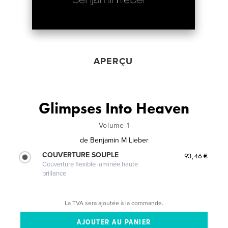
APERÇU
Glimpses Into Heaven
Volume 1
de
Benjamin M Lieber
COUVERTURE SOUPLE
93,46 €
Couverture flexible laminée haute
brillance
La TVA sera ajoutée à la commande.