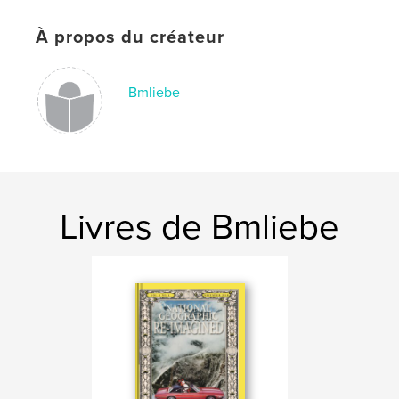
Couverture souple: 9780464587675
À propos du créateur
Date de publication:
nov 24, 2019
Langue
English
Bmliebe
Mots-clés
,
glimpsesintoheaven
benjaminmlieber
Livres de Bmliebe