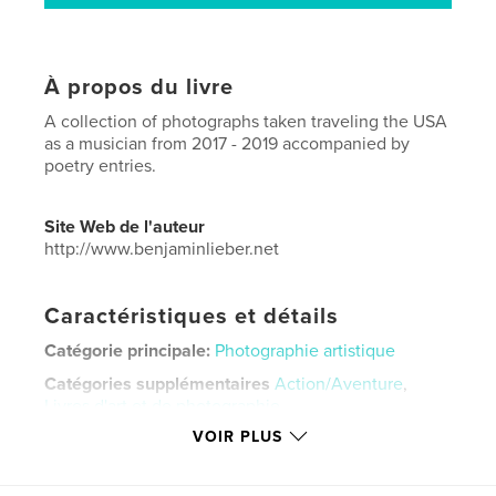
À propos du livre
A collection of photographs taken traveling the USA
as a musician from 2017 - 2019 accompanied by
poetry entries.
Site Web de l'auteur
http://www.benjaminlieber.net
Caractéristiques et détails
Catégorie principale:
Photographie artistique
Catégories supplémentaires
Action/Aventure
,
Livres d'art et de photographie
VOIR PLUS
Format choisi:
Portrait standard, 20×25 cm
# de pages:
116
ISBN